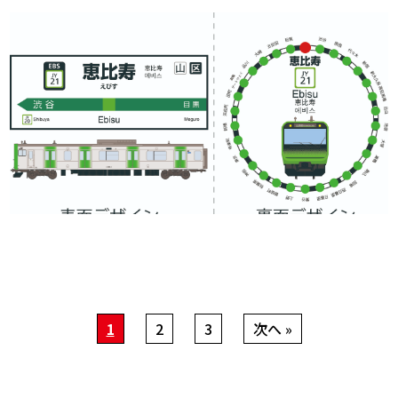
1
2
3
次へ »