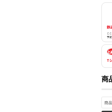
鉄
ここ
予定
T
商