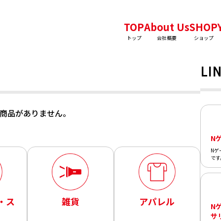
TOP
About Us
SHOP
トップ
会社概要
ショップ
LIN
商品がありません。
N
Nゲ
です
・ス
雑貨
アパレル
N
サ