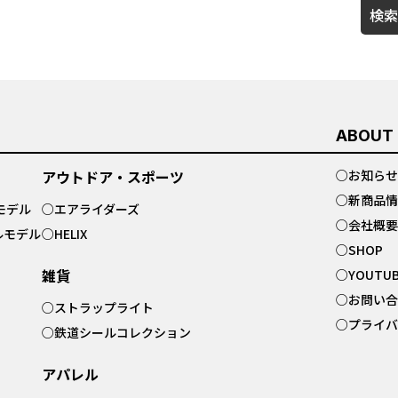
検索
ABOUT
アウトドア・スポーツ
○
お知らせ
○
新商品情
モデル
○
エアライダーズ
○
会社概要
ルモデル
○
HELIX
○
SHOP
雑貨
○
YOUTU
○
お問い合
○
ストラップライト
○
プライバ
○
鉄道シールコレクション
アパレル