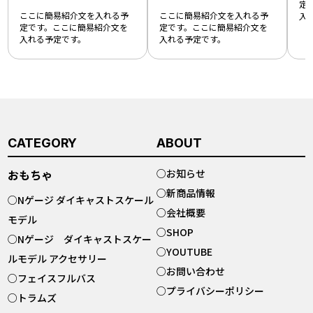
定
ここに簡易紹介文を入れる予
ここに簡易紹介文を入れる予
入
定です。ここに簡易紹介文を
定です。ここに簡易紹介文を
入れる予定です。
入れる予定です。
CATEGORY
ABOUT
おもちゃ
○
お知らせ
○
新商品情報
○
Nゲージ ダイキャストスケール
○
会社概要
モデル
○
SHOP
○
Nゲージ ダイキャストスケー
○
YOUTUBE
ルモデル アクセサリー
○
お問い合わせ
○
フェイスフルバス
○
プライバシーポリシー
○
トラムズ