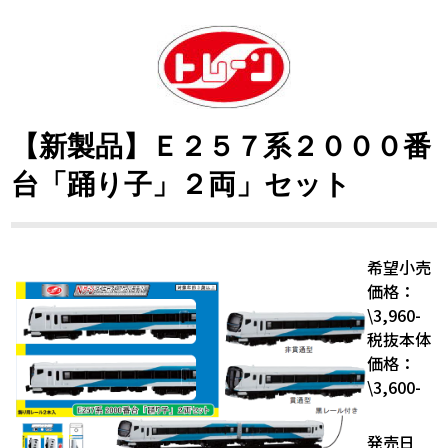
【新製品】Ｅ２５７系２０００番
台「踊り子」２両」セット
希望小売
価格：
\3,960-
税抜本体
価格：
\3,600-
発売日