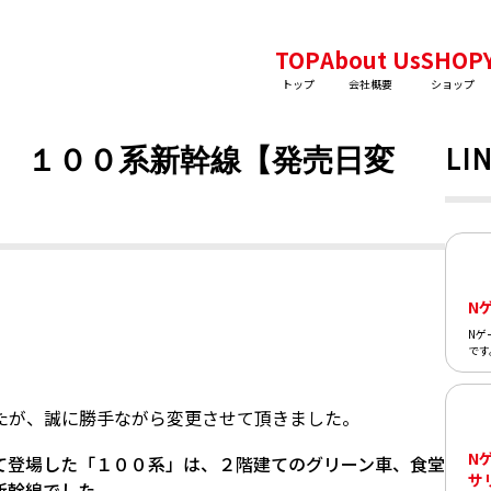
TOP
About Us
SHOP
トップ
会社概要
ショップ
LIN
16 １００系新幹線【発売日変
－
N
Nゲ
です
たが、誠に勝手ながら変更させて頂きました。
N
て登場した「１００系」は、２階建てのグリーン車、食堂
サ
新幹線でした。