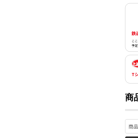
鉄
ここ
予定
T
商