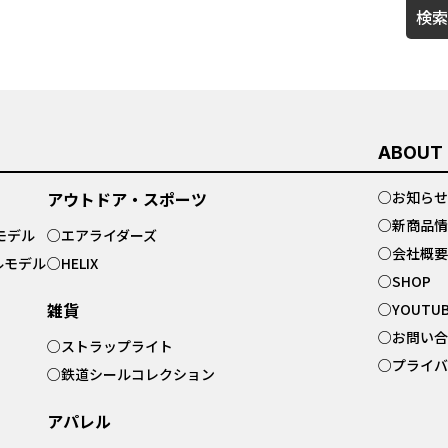
検索
ABOUT
アウトドア・スポーツ
○
お知らせ
○
新商品情
モデル
○
エアライダーズ
○
会社概要
ルモデル
○
HELIX
○
SHOP
雑貨
○
YOUTU
○
お問い合
○
ストラップライト
○
プライバ
○
鉄道シールコレクション
アパレル