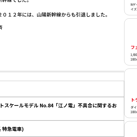
Nゲ
イズ
２０１２年には、山陽新幹線からも引退しました。
済
フ
1/
18
ト
スケールモデル No.84「江ノ電」不具合に関するお
ダイ
18
系 特急電車)